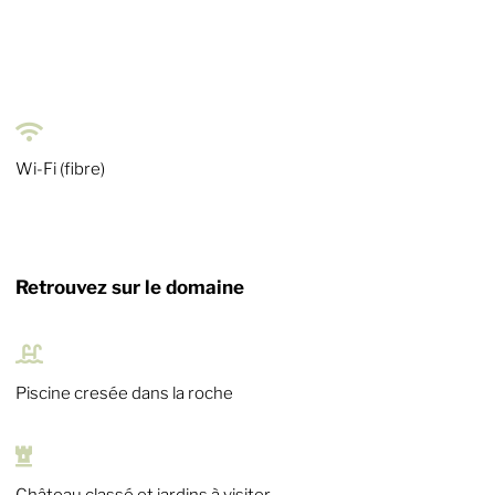

Wi-Fi (fibre)
Retrouvez sur le domaine

Piscine cresée dans la roche

Château classé et jardins à visiter