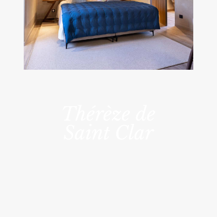
Thérèze de
Saint Clar