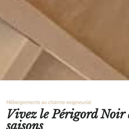
Hébergements au charme seigneurial
Vivez le Périgord Noir
saisons