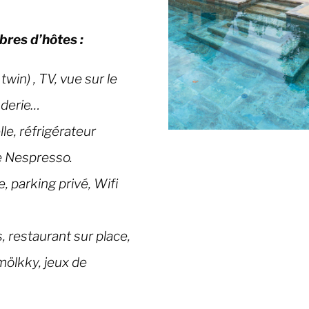
bres d’hôtes :
 twin) , TV, vue sur le
nderie
…
le, réfrigérateur
ne Nespresso.
, parking privé, Wifi
, restaurant sur place,
mölkky, jeux de